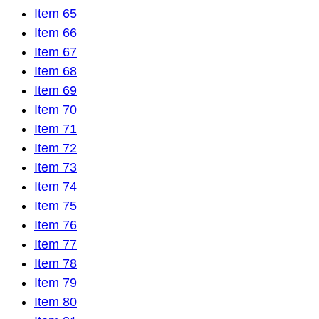
Item 65
Item 66
Item 67
Item 68
Item 69
Item 70
Item 71
Item 72
Item 73
Item 74
Item 75
Item 76
Item 77
Item 78
Item 79
Item 80