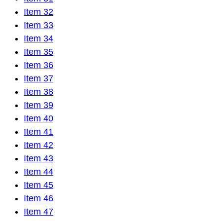
Item 32
Item 33
Item 34
Item 35
Item 36
Item 37
Item 38
Item 39
Item 40
Item 41
Item 42
Item 43
Item 44
Item 45
Item 46
Item 47