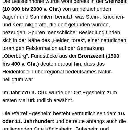
Die Beilsteinhöhle wurde wohl bereits in der
Steinzeit
(10 000 bis 2000 v. Chr.)
von umherziehenden
Jägern und Sammlern benutzt, was Stein-, Knochen-
und Keramikgeräte, die dort gefunden wurden,
bezeugen. Spuren menschlicher Besiedlung finden
sich in der Nähe des „Heiden-tores“, einer natürlichen
torartigen Felsformation auf der Gemarkung
„Oberburg”. Fundstücke aus der
Bronzezeit (1500
bis 400 v. Chr.)
deuten darauf hin, dass das
Heidentor ein überregional bedeutsames Natur-
heiligtum war
Im Jahr
770 n. Chr.
wurde der Ort Egesheim zum
ersten Mal urkundlich erwähnt.
Die Pfarrei Egesheim besteht vermutlich seit dem
10.
oder 11. Jahrhundert
und betreute anfangs auch die
umliegenden Orte Königsheim, Bubsheim und