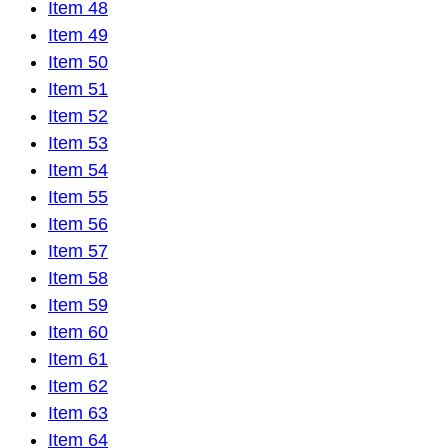
Item 48
Item 49
Item 50
Item 51
Item 52
Item 53
Item 54
Item 55
Item 56
Item 57
Item 58
Item 59
Item 60
Item 61
Item 62
Item 63
Item 64