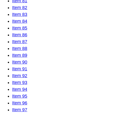
Item 81
Item 82
Item 83
Item 84
Item 85
Item 86
Item 87
Item 88
Item 89
Item 90
Item 91
Item 92
Item 93
Item 94
Item 95
Item 96
Item 97