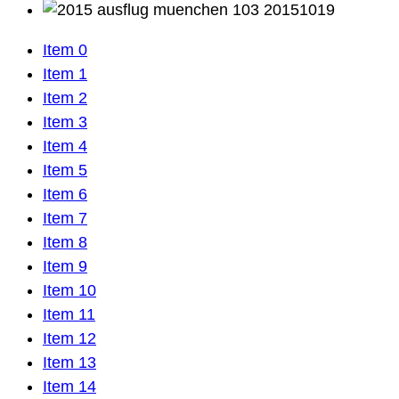
Item 0
Item 1
Item 2
Item 3
Item 4
Item 5
Item 6
Item 7
Item 8
Item 9
Item 10
Item 11
Item 12
Item 13
Item 14