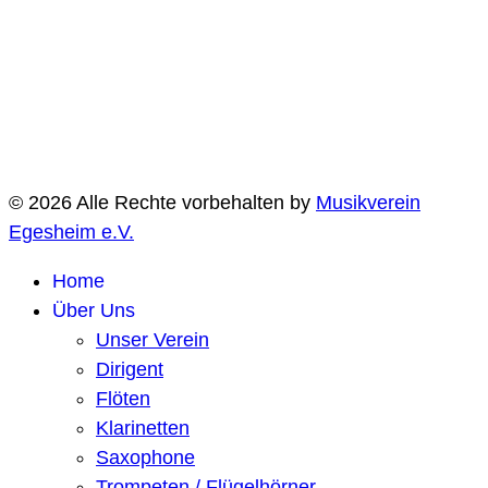
© 2026 Alle Rechte vorbehalten by
Musikverein
Egesheim e.V.
Home
Über Uns
Unser Verein
Dirigent
Flöten
Klarinetten
Saxophone
Trompeten / Flügelhörner